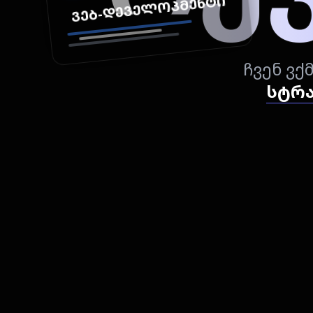
ᲕᲔᲑ-ᲓᲔᲕᲔᲚᲝᲞᲛᲔᲜᲢᲘ
ჩვენ ვქ
სტრა