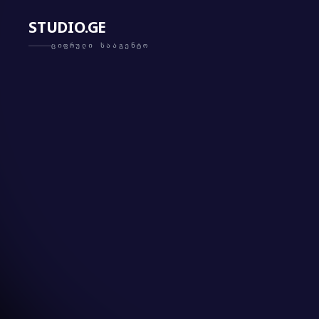
STUDIO.GE
ᲪᲘᲤᲠᲣᲚᲘ ᲡᲐᲐᲒᲔᲜᲢᲝ